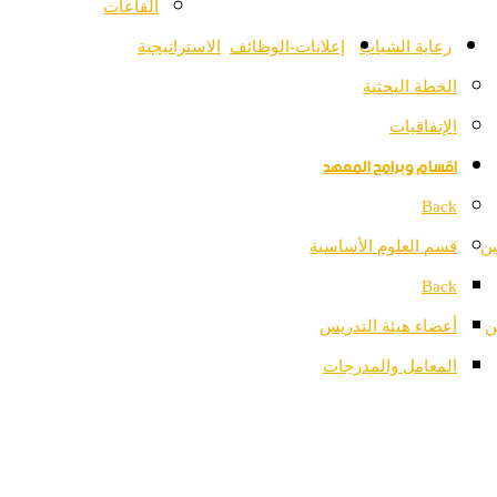
القاعات
رعاية الشباب
إعلانات-الوظائف
الاستراتيجية
الخطة البحثية
الإتفاقيات
اقسام وبرامج المعهد
Back
ين
قسم العلوم الأساسية
Back
ن
أعضاء هيئة التدريس
المعامل والمدرجات