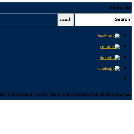
Search for:
البحث
اتصل بنا 01030001350 / 01277404066 / 0503614100 / 0503614200 / 0503614300