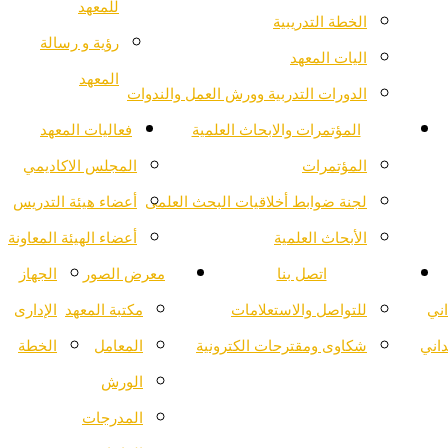
للمعهد
الخطة التدريبية
رؤية و رسالة
اليات المعهد
المعهد
الدورات التدربية وورش العمل والندوات
المؤتمرات والابحاث العلمية
فعاليات المعهد
المؤتمرات
المجلس الاكاديمي
لجنة ضوابط أخلاقيات البحث العلمى
أعضاء هيئة التدريس
الأبحاث العلمية
أعضاء الهيئة المعاونة
اتصل بنا
معرض الصور
الجهاز
اني
للتواصل والاستعلامات
مكتبة المعهد
الإدارى
داني
شكاوى ومقترحات الكترونية
المعامل
الخطة
الورش
المدرجات