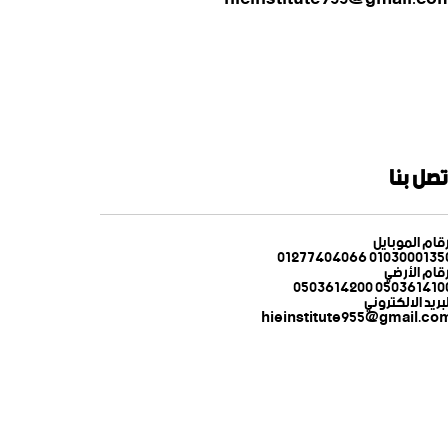
تصل بنا
رقام الموبايل
01030001350 012774040
رقام الأرضي
0503614100 05036142
لبريد الالكتروني
hieinstitute955@gmail.co