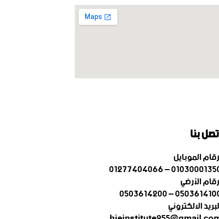
إعلانات-الوظائف
تصل بنا
رقام الموبايل
01030001350 – 012774040
رقام الأرضي
0503614100 – 05036142
لبريد الالكتروني
hieinstitute955@gmail.co