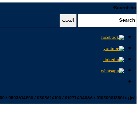
Search for:
البحث
اتصل بنا 01030001350 / 01277404066 / 0503614100 / 0503614200 / 0503614300