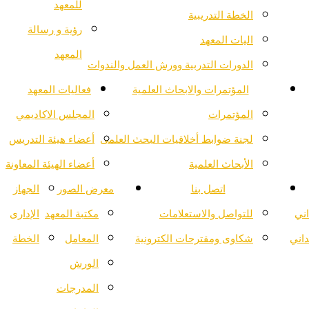
للمعهد
الخطة التدريبية
رؤية و رسالة
اليات المعهد
المعهد
الدورات التدربية وورش العمل والندوات
المؤتمرات والابحاث العلمية
فعاليات المعهد
المؤتمرات
المجلس الاكاديمي
لجنة ضوابط أخلاقيات البحث العلمى
أعضاء هيئة التدريس
الأبحاث العلمية
أعضاء الهيئة المعاونة
اتصل بنا
معرض الصور
الجهاز
اني
للتواصل والاستعلامات
مكتبة المعهد
الإدارى
داني
شكاوى ومقترحات الكترونية
المعامل
الخطة
الورش
المدرجات