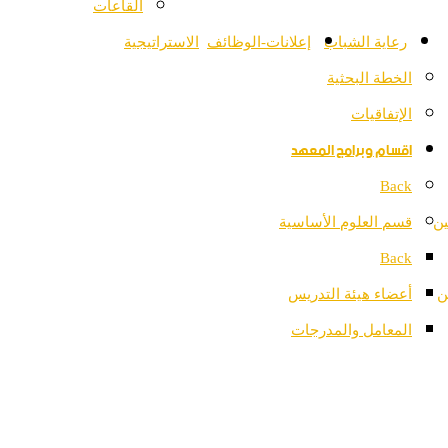
القاعات
رعاية الشباب
إعلانات-الوظائف
الاستراتيجية
الخطة البحثية
الإتفاقيات
اقسام وبرامج المعهد
Back
ين
قسم العلوم الأساسية
Back
ن
أعضاء هيئة التدريس
المعامل والمدرجات