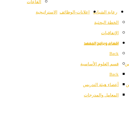
القاعات
رعاية الشباب
إعلانات-الوظائف
الاستراتيجية
الخطة البحثية
الإتفاقيات
اقسام وبرامج المعهد
Back
ين
قسم العلوم الأساسية
Back
ن
أعضاء هيئة التدريس
المعامل والمدرجات