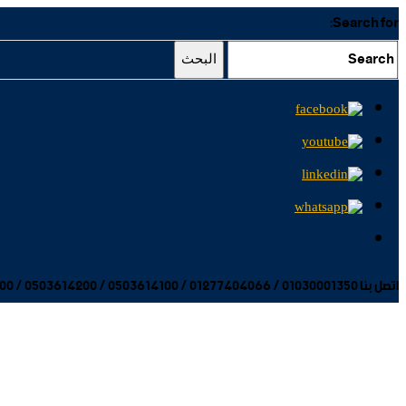
Search for:
البحث
اتصل بنا 01030001350 / 01277404066 / 0503614100 / 0503614200 / 0503614300