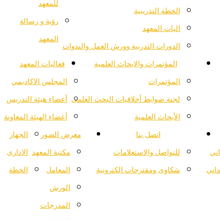
للمعهد
الخطة التدريبية
رؤية و رسالة
اليات المعهد
المعهد
الدورات التدربية وورش العمل والندوات
المؤتمرات والابحاث العلمية
فعاليات المعهد
المؤتمرات
المجلس الاكاديمي
لجنة ضوابط أخلاقيات البحث العلمى
أعضاء هيئة التدريس
الأبحاث العلمية
أعضاء الهيئة المعاونة
اتصل بنا
معرض الصور
الجهاز
اني
للتواصل والاستعلامات
مكتبة المعهد
الإدارى
داني
شكاوى ومقترحات الكترونية
المعامل
الخطة
الورش
المدرجات