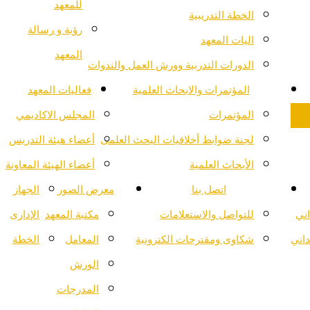
للمعهد
الخطة التدريبية
رؤية و رسالة
اليات المعهد
المعهد
الدورات التدربية وورش العمل والندوات
المؤتمرات والابحاث العلمية
فعاليات المعهد
المؤتمرات
المجلس الاكاديمي
لجنة ضوابط أخلاقيات البحث العلمى
أعضاء هيئة التدريس
الأبحاث العلمية
أعضاء الهيئة المعاونة
اتصل بنا
معرض الصور
الجهاز
اني
للتواصل والاستعلامات
مكتبة المعهد
الإدارى
داني
شكاوى ومقترحات الكترونية
المعامل
الخطة
الورش
المدرجات