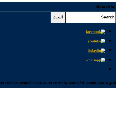
Search for:
البحث
اتصل بنا 01030001350 / 01277404066 / 0503614100 / 0503614200 / 0503614300