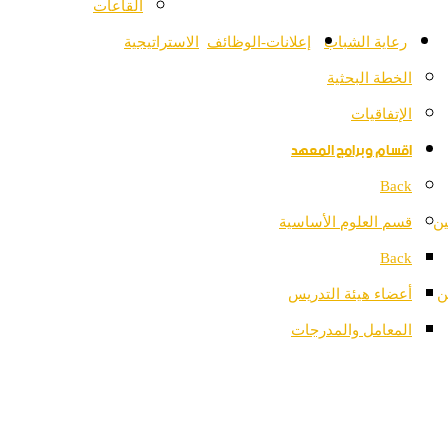
القاعات
رعاية الشباب
إعلانات-الوظائف
الاستراتيجية
الخطة البحثية
الإتفاقيات
اقسام وبرامج المعهد
Back
ين
قسم العلوم الأساسية
Back
ن
أعضاء هيئة التدريس
المعامل والمدرجات