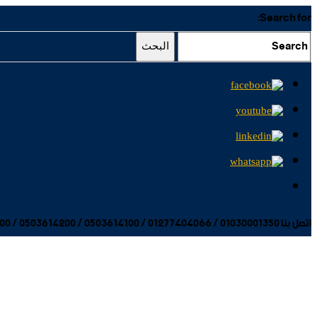
Search for:
البحث
اتصل بنا 01030001350 / 01277404066 / 0503614100 / 0503614200 / 0503614300