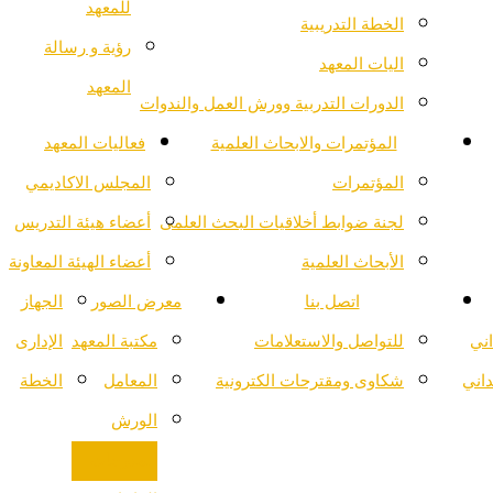
للمعهد
الخطة التدريبية
رؤية و رسالة
اليات المعهد
المعهد
الدورات التدربية وورش العمل والندوات
المؤتمرات والابحاث العلمية
فعاليات المعهد
المؤتمرات
المجلس الاكاديمي
لجنة ضوابط أخلاقيات البحث العلمى
أعضاء هيئة التدريس
الأبحاث العلمية
أعضاء الهيئة المعاونة
اتصل بنا
معرض الصور
الجهاز
اني
للتواصل والاستعلامات
مكتبة المعهد
الإدارى
داني
شكاوى ومقترحات الكترونية
المعامل
الخطة
الورش
المدرجات