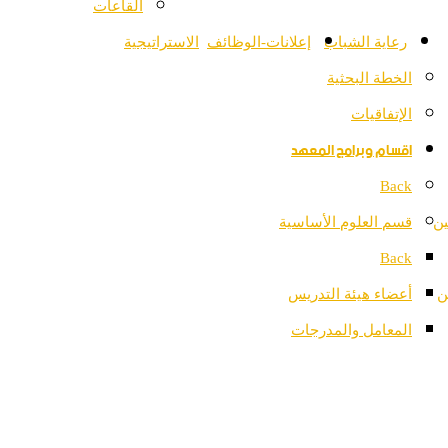
القاعات
رعاية الشباب
إعلانات-الوظائف
الاستراتيجية
الخطة البحثية
الإتفاقيات
اقسام وبرامج المعهد
Back
ين
قسم العلوم الأساسية
Back
ن
أعضاء هيئة التدريس
المعامل والمدرجات