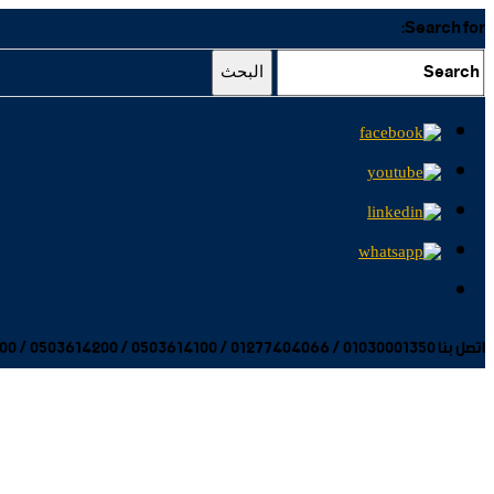
Search for:
البحث
اتصل بنا 01030001350 / 01277404066 / 0503614100 / 0503614200 / 0503614300