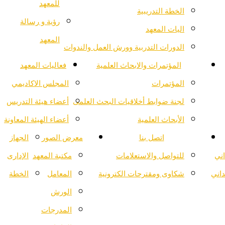
للمعهد
الخطة التدريبية
رؤية و رسالة
اليات المعهد
المعهد
الدورات التدربية وورش العمل والندوات
المؤتمرات والابحاث العلمية
فعاليات المعهد
المؤتمرات
المجلس الاكاديمي
لجنة ضوابط أخلاقيات البحث العلمى
أعضاء هيئة التدريس
الأبحاث العلمية
أعضاء الهيئة المعاونة
اتصل بنا
معرض الصور
الجهاز
اني
للتواصل والاستعلامات
مكتبة المعهد
الإدارى
داني
شكاوى ومقترحات الكترونية
المعامل
الخطة
الورش
المدرجات