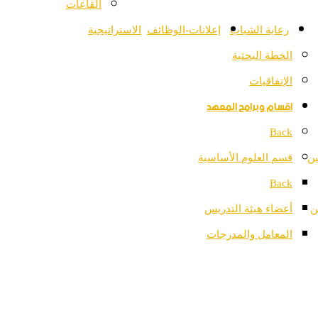
القاعات
رعاية الشباب
إعلانات-الوظائف
الاستراتيجية
الخطة البحثية
الإتفاقيات
اقسام وبرامج المعهد
Back
ين
قسم العلوم الأساسية
Back
ن
أعضاء هيئة التدريس
المعامل والمدرجات