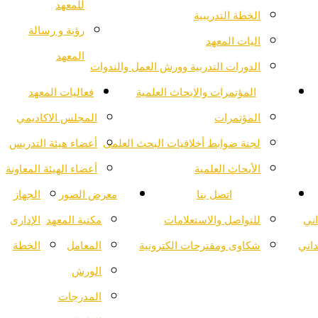
للمعهد
الخطة التدريبية
رؤية و رسالة
اليات المعهد
المعهد
الدورات التدربية وورش العمل والندوات
المؤتمرات والابحاث العلمية
فعاليات المعهد
المؤتمرات
المجلس الاكاديمي
لجنة ضوابط أخلاقيات البحث العلمى
أعضاء هيئة التدريس
الأبحاث العلمية
أعضاء الهيئة المعاونة
اتصل بنا
معرض الصور
الجهاز
اني
للتواصل والاستعلامات
مكتبة المعهد
الإدارى
داني
شكاوى ومقترحات الكترونية
المعامل
الخطة
الورش
المدرجات