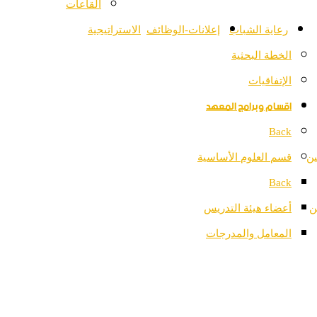
القاعات
رعاية الشباب
إعلانات-الوظائف
الاستراتيجية
الخطة البحثية
الإتفاقيات
اقسام وبرامج المعهد
Back
ين
قسم العلوم الأساسية
Back
ن
أعضاء هيئة التدريس
المعامل والمدرجات