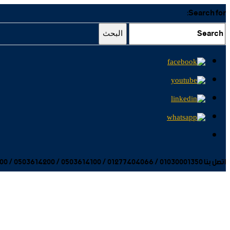
Search for:
البحث
اتصل بنا 01030001350 / 01277404066 / 0503614100 / 0503614200 / 0503614300