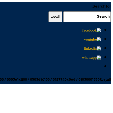
Search for:
البحث
اتصل بنا 01030001350 / 01277404066 / 0503614100 / 0503614200 / 0503614300