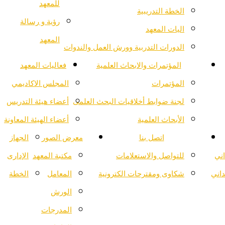
للمعهد
الخطة التدريبية
رؤية و رسالة
اليات المعهد
المعهد
الدورات التدربية وورش العمل والندوات
المؤتمرات والابحاث العلمية
فعاليات المعهد
المؤتمرات
المجلس الاكاديمي
لجنة ضوابط أخلاقيات البحث العلمى
أعضاء هيئة التدريس
الأبحاث العلمية
أعضاء الهيئة المعاونة
اتصل بنا
معرض الصور
الجهاز
اني
للتواصل والاستعلامات
مكتبة المعهد
الإدارى
داني
شكاوى ومقترحات الكترونية
المعامل
الخطة
الورش
المدرجات