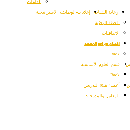
القاعات
رعاية الشباب
إعلانات-الوظائف
الاستراتيجية
الخطة البحثية
الإتفاقيات
اقسام وبرامج المعهد
Back
ين
قسم العلوم الأساسية
Back
ن
أعضاء هيئة التدريس
المعامل والمدرجات