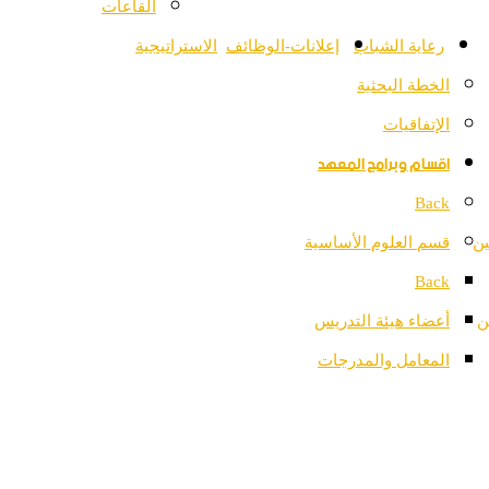
القاعات
رعاية الشباب
إعلانات-الوظائف
الاستراتيجية
الخطة البحثية
الإتفاقيات
اقسام وبرامج المعهد
Back
ين
قسم العلوم الأساسية
Back
ن
أعضاء هيئة التدريس
المعامل والمدرجات