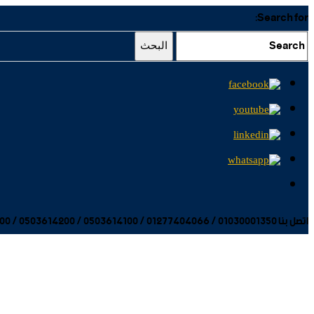
Search for:
البحث
اتصل بنا 01030001350 / 01277404066 / 0503614100 / 0503614200 / 0503614300