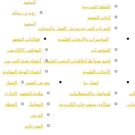
للمعهد
الخطة التدريبية
رؤية و رسالة
اليات المعهد
المعهد
الدورات التدربية وورش العمل والندوات
المؤتمرات والابحاث العلمية
فعاليات المعهد
المؤتمرات
المجلس الاكاديمي
لجنة ضوابط أخلاقيات البحث العلمى
أعضاء هيئة التدريس
الأبحاث العلمية
أعضاء الهيئة المعاونة
اتصل بنا
معرض الصور
الجهاز
اني
للتواصل والاستعلامات
مكتبة المعهد
الإدارى
داني
شكاوى ومقترحات الكترونية
المعامل
الخطة
الورش
المدرجات