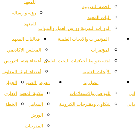
للمعهد
الخطة التدريبية
رؤية و رسالة
اليات المعهد
المعهد
الدورات التدربية وورش العمل والندوات
المؤتمرات والابحاث العلمية
فعاليات المعهد
المؤتمرات
المجلس الاكاديمي
لجنة ضوابط أخلاقيات البحث العلمى
أعضاء هيئة التدريس
الأبحاث العلمية
أعضاء الهيئة المعاونة
اتصل بنا
معرض الصور
الجهاز
اني
للتواصل والاستعلامات
مكتبة المعهد
الإدارى
داني
شكاوى ومقترحات الكترونية
المعامل
الخطة
الورش
المدرجات