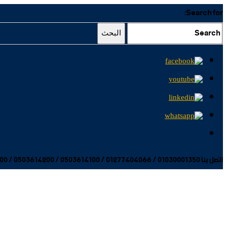
Search for:
البحث
اتصل بنا 01030001350 / 01277404066 / 0503614100 / 0503614200 / 0503614300