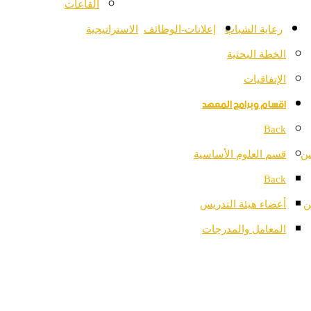
القاعات
رعاية الشباب
إعلانات-الوظائف
الاستراتيجية
الخطة البحثية
الإتفاقيات
اقسام وبرامج المعهد
Back
ين
قسم العلوم الأساسية
Back
ن
أعضاء هيئة التدريس
المعامل والمدرجات