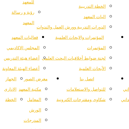
للمعهد
الخطة التدريبية
رؤية و رسالة
اليات المعهد
المعهد
الدورات التدربية وورش العمل والندوات
المؤتمرات والابحاث العلمية
فعاليات المعهد
المؤتمرات
المجلس الاكاديمي
لجنة ضوابط أخلاقيات البحث العلمى
أعضاء هيئة التدريس
الأبحاث العلمية
أعضاء الهيئة المعاونة
اتصل بنا
معرض الصور
الجهاز
اني
للتواصل والاستعلامات
مكتبة المعهد
الإدارى
داني
شكاوى ومقترحات الكترونية
المعامل
الخطة
الورش
المدرجات