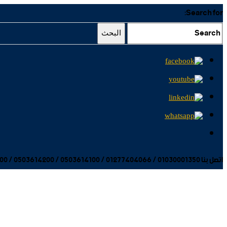
Search for:
البحث
اتصل بنا 01030001350 / 01277404066 / 0503614100 / 0503614200 / 0503614300