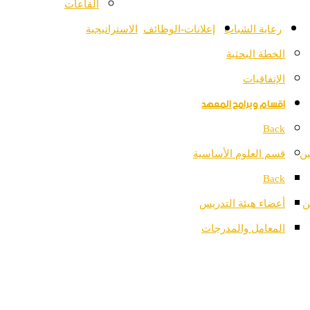
القاعات
رعاية الشباب
إعلانات-الوظائف
الاستراتيجية
الخطة البحثية
الإتفاقيات
اقسام وبرامج المعهد
Back
ين
قسم العلوم الأساسية
Back
ن
أعضاء هيئة التدريس
المعامل والمدرجات