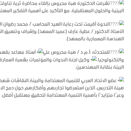
تشرفت الدكتورة هبة محروس بإلقاء محاضرة ثرية تناولت
البيئية والحلول المستقبلية، مع التأكيد على أهمية التفكير المس
الندوة أقيمت تحت رعاية:السيد المحاسب / محمد رضوان ال
الأستاذ الدكتور / عطية عارف (عميد المعهد).وإشراف وتنسيق ال
الهندسة المعمارية بالمعهد).
للمتحدثه :أ.م.د / هبة محروس علي
أستاذ مساعد بقسم 
والتكنولوجيا.
وكيل لجنة الندوات والمؤتمرات بشعبة العمارة 
البيئة بنقابة المهندسين.
عضو الاتحاد العربي للتنمية المستدامة والبيئة.النقاشات:شهدت
هيئة التدريس، الذين استعرضوا تجاربهم وأفكارهم حول دمج الا
وعيًا متزايدًا بأهمية التنمية المستدامة لتحقيق مستقبل أفضل.