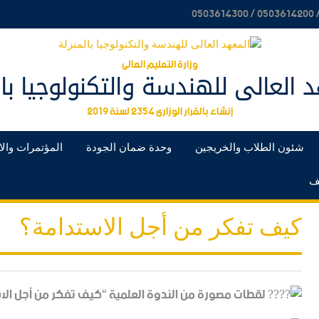
وزارة التعليم العالى
 العالى للهندسة والتكنولوجيا بال
إنشاء بالقرار الوزارى 2354 لسنة 2019
شئون الطلاب والخريجين
وحدة ضمان الجودة
المؤتمرات والا
ئف
كيف تفكر من أجل الاستدامة؟
لقطات مصورة من الندوة العلمية “كيف تفكر من أجل الا