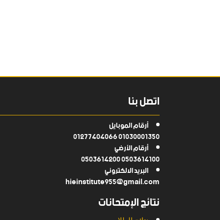
اتصل بنا
أرقام الموبايل
01030001350 01277404066
أرقام الأرضي
0503614100 0503614200
البريد الالكتروني
hieinstitute955@gmail.com
نتائج الإمتحانات