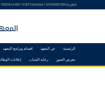
اتصل بنا 01030001350 / 01277404066 / 0503614100 / 0503614200 / 0503614300
المعهد
الرئيسية
عن المعهد
اقسام وبرامج المعهد
معرض الصور
رعاية الشباب
إعلانات-الوظا