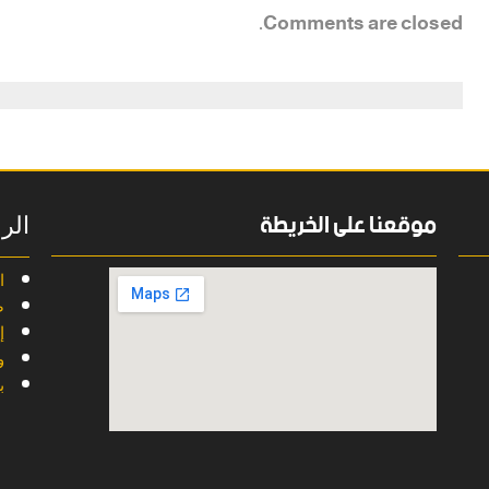
Comments are closed.
موقعنا على الخريطة
الر
ا
ض
إ
و
ب