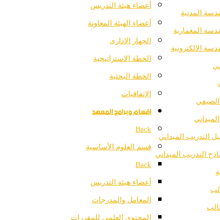
أعضاء هيئة التدريس
دسة المدنية
أعضاء الهيئة المعاونة
دسة المعمارية
الجهاز الإدارى
دسة الالكترونية
الخطة الاستراتيجية
مي
الخطة البحثية
الإتفاقيات
الصيفي
اقسام وبرامج المعهد
الميداني
Back
يل التدريب الميداني
قسم العلوم الأساسية
اذج التدريب الميداني
Back
ة
أعضاء هيئة التدريس
لب
المعامل والمدرجات
الب
المحتوى العلمي للمقررات