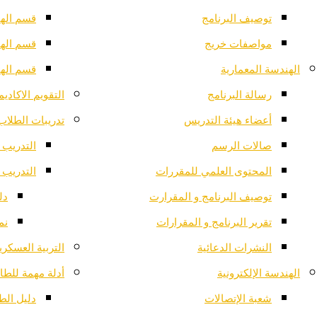
توصيف البرنامج
قسم الهن
مواصفات خريج
قسم الهن
الهندسة المعمارية
قسم الهن
رسالة البرنامج
التقويم الاكادي
أعضاء هيئة التدريس
تدريبات الطلاب
صالات الرسم
التدريب 
المحتوى العلمي للمقررات
التدريب 
توصيف البرنامج و المقرارت
دل
تقرير البرنامج و المقرارات
نم
النشرات الدعائية
التربية العسكري
الهندسة الإلكترونية
أدلة مهمة للطا
شعبة الإتصالات
دليل الط