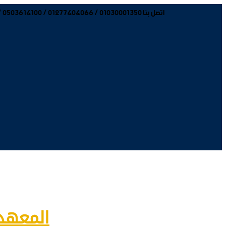
اتصل بنا 01030001350 / 01277404066 / 0503614100 / 0503614200 / 0503614300
المعهد 