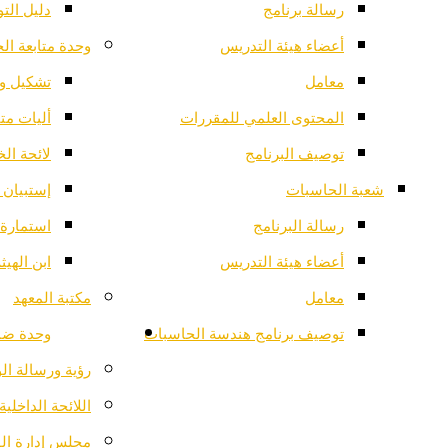
رسالة برنامج
دليل الت
أعضاء هيئة التدريس
وحدة متابعة ال
معامل
تشكيل وح
المحتوى العلمي للمقررات
أليات مت
توصيف البرنامج
لائحة ال
شعبة الحاسبات
إستبيان 
رسالة البرنامج
استمارة 
أعضاء هيئة التدريس
ابن الهي
معامل
مكتبة المعهد
توصيف برنامج هندسة الحاسبات
وحدة ضم
رؤية ورسالة ال
اللائحة الداخلية
مجلس إدارة ال