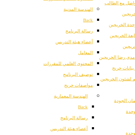
واصل مع الطالب
الهندسة المدنية
خريجين
Back
دة الخريجين
رسالة البرنامج
ابعة الخريجين
أعضاء هيئة التدريس
خريجين
المعامل
مدى رضا الخريجين
المحتوى العلمي للمقررات
بيانات خريج
توصيف البرنامج
ثم لشئون الخريجين
مواصفات خريج
الهندسة المعمارية
ان الجودة
Back
وحدة
رسالة البرنامج
أعضاء هيئة التدريس
وحدة