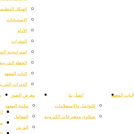
الهيكل التنظيم
الاستبيانات
الأدلة
النشرات
استراتيجية التد
الخطة التدريبية
اليات المعهد
الدورات التدرب
ليات المعهد
اتصل بنا
معرض الصور
ر
للتواصل والاستعلامات
مكتبة المعهد
أع
شكاوى ومقترحات الكترونية
المعامل
مع
الورش
ال