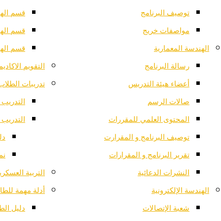
توصيف البرنامج
قسم الهن
مواصفات خريج
قسم الهن
الهندسة المعمارية
قسم الهن
رسالة البرنامج
التقويم الاكادي
أعضاء هيئة التدريس
تدريبات الطلاب
صالات الرسم
التدريب 
المحتوى العلمي للمقررات
التدريب 
توصيف البرنامج و المقرارت
دل
تقرير البرنامج و المقرارات
نم
النشرات الدعائية
التربية العسكري
الهندسة الإلكترونية
أدلة مهمة للطا
شعبة الإتصالات
دليل الط