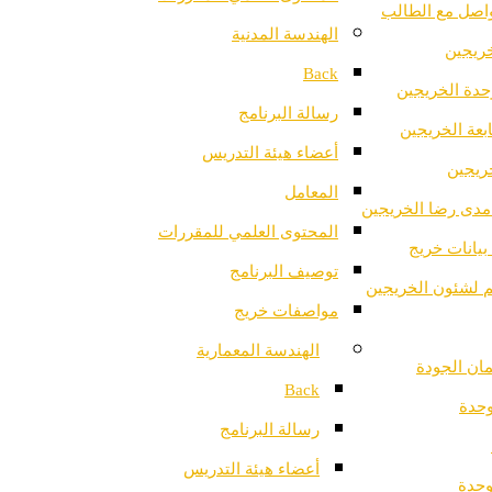
واصل مع الطالب
الهندسة المدنية
خريجين
Back
دة الخريجين
رسالة البرنامج
ابعة الخريجين
أعضاء هيئة التدريس
خريجين
المعامل
مدى رضا الخريجين
المحتوى العلمي للمقررات
بيانات خريج
توصيف البرنامج
ثم لشئون الخريجين
مواصفات خريج
الهندسة المعمارية
ان الجودة
Back
وحدة
رسالة البرنامج
أعضاء هيئة التدريس
وحدة