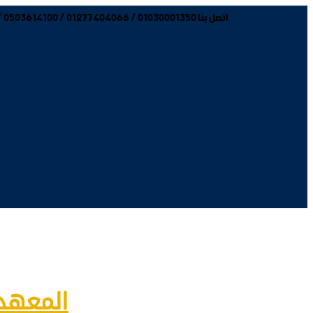
اتصل بنا 01030001350 / 01277404066 / 0503614100 / 0503614200 / 0503614300
المعهد 