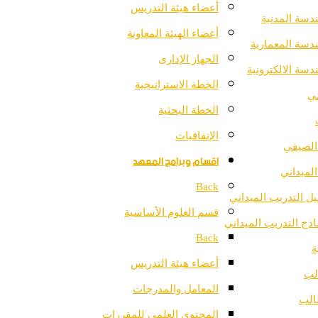
أعضاء هيئة التدريس
دسة المدنية
أعضاء الهيئة المعاونة
دسة المعمارية
الجهاز الإدارى
دسة الالكترونية
الخطة الاستراتيجية
مي
الخطة البحثية
الإتفاقيات
الصيفي
اقسام وبرامج المعهد
الميداني
Back
يل التدريب الميداني
قسم العلوم الأساسية
اذج التدريب الميداني
Back
ة
أعضاء هيئة التدريس
لب
المعامل والمدرجات
الب
المحتوى العلمي للمقررات