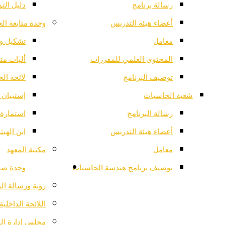
رسالة برنامج
دليل الت
أعضاء هيئة التدريس
وحدة متابعة ال
معامل
تشكيل وح
المحتوى العلمي للمقررات
أليات مت
توصيف البرنامج
لائحة ال
شعبة الحاسبات
إستبيان 
رسالة البرنامج
استمارة 
أعضاء هيئة التدريس
ابن الهي
معامل
مكتبة المعهد
توصيف برنامج هندسة الحاسبات
وحدة ضم
رؤية ورسالة ال
اللائحة الداخلية
مجلس إدارة ال