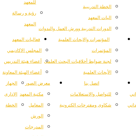
للمعهد
الخطة التدريبية
رؤية و رسالة
اليات المعهد
المعهد
الدورات التدربية وورش العمل والندوات
المؤتمرات والابحاث العلمية
فعاليات المعهد
المؤتمرات
المجلس الاكاديمي
لجنة ضوابط أخلاقيات البحث العلمى
أعضاء هيئة التدريس
الأبحاث العلمية
أعضاء الهيئة المعاونة
اتصل بنا
معرض الصور
الجهاز
اني
للتواصل والاستعلامات
مكتبة المعهد
الإدارى
داني
شكاوى ومقترحات الكترونية
المعامل
الخطة
الورش
المدرجات