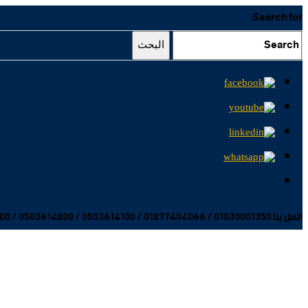
Search for:
البحث
اتصل بنا 01030001350 / 01277404066 / 0503614100 / 0503614200 / 0503614300