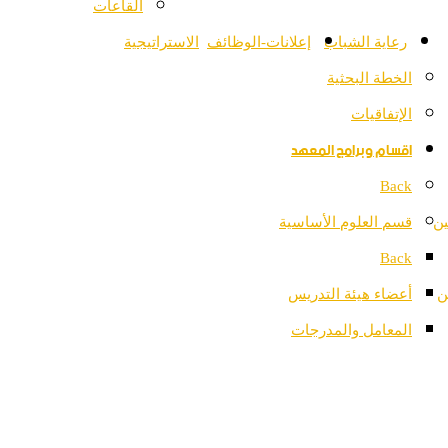
القاعات
رعاية الشباب
إعلانات-الوظائف
الاستراتيجية
الخطة البحثية
الإتفاقيات
اقسام وبرامج المعهد
Back
ين
قسم العلوم الأساسية
Back
ن
أعضاء هيئة التدريس
المعامل والمدرجات