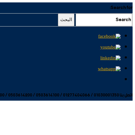
Search for:
البحث
اتصل بنا 01030001350 / 01277404066 / 0503614100 / 0503614200 / 0503614300