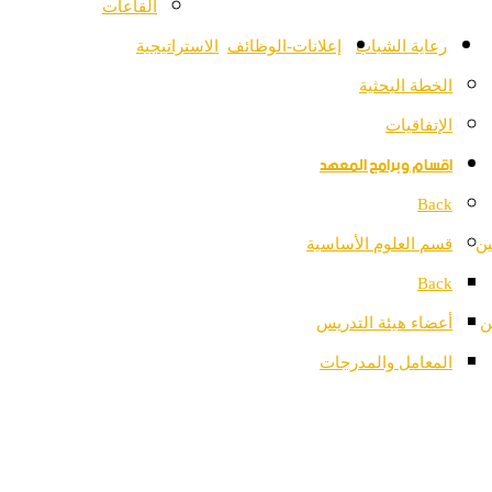
القاعات
رعاية الشباب
إعلانات-الوظائف
الاستراتيجية
الخطة البحثية
الإتفاقيات
اقسام وبرامج المعهد
Back
ين
قسم العلوم الأساسية
Back
ن
أعضاء هيئة التدريس
المعامل والمدرجات