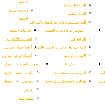
للمعهد
الخطة التدريبية
رؤية و رسالة
اليات المعهد
المعهد
الدورات التدربية وورش العمل والندوات
المؤتمرات والابحاث العلمية
فعاليات المعهد
المؤتمرات
المجلس الاكاديمي
لجنة ضوابط أخلاقيات البحث العلمى
أعضاء هيئة التدريس
الأبحاث العلمية
أعضاء الهيئة المعاونة
اتصل بنا
معرض الصور
الجهاز
اني
للتواصل والاستعلامات
مكتبة المعهد
الإدارى
داني
شكاوى ومقترحات الكترونية
المعامل
الخطة
الورش
المدرجات