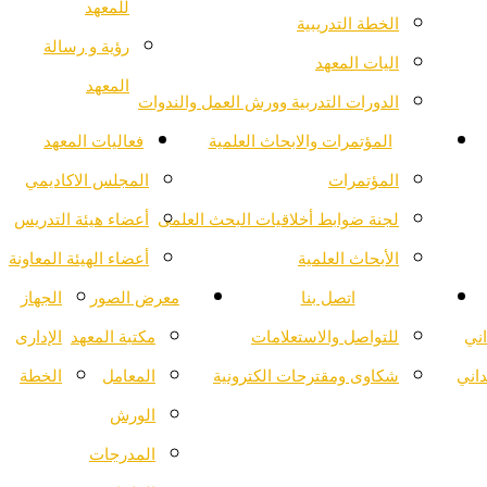
للمعهد
الخطة التدريبية
رؤية و رسالة
اليات المعهد
المعهد
الدورات التدربية وورش العمل والندوات
المؤتمرات والابحاث العلمية
فعاليات المعهد
المؤتمرات
المجلس الاكاديمي
لجنة ضوابط أخلاقيات البحث العلمى
أعضاء هيئة التدريس
الأبحاث العلمية
أعضاء الهيئة المعاونة
اتصل بنا
معرض الصور
الجهاز
اني
للتواصل والاستعلامات
مكتبة المعهد
الإدارى
داني
شكاوى ومقترحات الكترونية
المعامل
الخطة
الورش
المدرجات