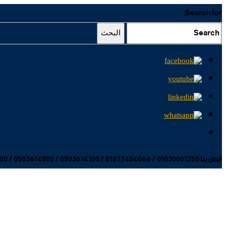
Search for:
البحث
اتصل بنا 01030001350 / 01277404066 / 0503614100 / 0503614200 / 0503614300