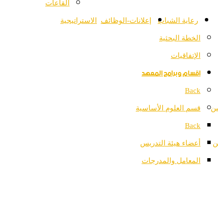
القاعات
رعاية الشباب
إعلانات-الوظائف
الاستراتيجية
الخطة البحثية
الإتفاقيات
اقسام وبرامج المعهد
Back
ين
قسم العلوم الأساسية
Back
ن
أعضاء هيئة التدريس
المعامل والمدرجات