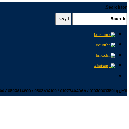
Search for:
البحث
اتصل بنا 01030001350 / 01277404066 / 0503614100 / 0503614200 / 0503614300