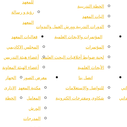
للمعهد
الخطة التدريبية
رؤية و رسالة
اليات المعهد
المعهد
الدورات التدربية وورش العمل والندوات
المؤتمرات والابحاث العلمية
فعاليات المعهد
المؤتمرات
المجلس الاكاديمي
لجنة ضوابط أخلاقيات البحث العلمى
أعضاء هيئة التدريس
الأبحاث العلمية
أعضاء الهيئة المعاونة
اتصل بنا
معرض الصور
الجهاز
اني
للتواصل والاستعلامات
مكتبة المعهد
الإدارى
داني
شكاوى ومقترحات الكترونية
المعامل
الخطة
الورش
المدرجات