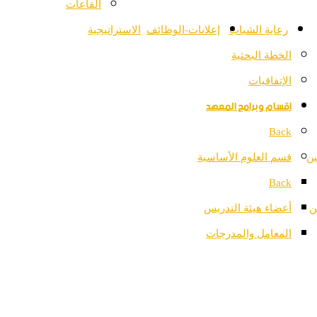
القاعات
رعاية الشباب
إعلانات-الوظائف
الاستراتيجية
الخطة البحثية
الإتفاقيات
اقسام وبرامج المعهد
Back
ين
قسم العلوم الأساسية
Back
ن
أعضاء هيئة التدريس
المعامل والمدرجات