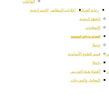
القاعات
رعاية الشباب
إعلانات-الوظائف
الاستراتيجية
الخطة البحثية
الإتفاقيات
اقسام وبرامج المعهد
Back
ين
قسم العلوم الأساسية
Back
ن
أعضاء هيئة التدريس
المعامل والمدرجات