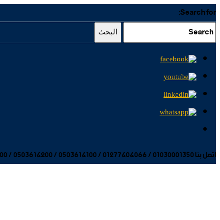
Search for:
البحث
اتصل بنا 01030001350 / 01277404066 / 0503614100 / 0503614200 / 0503614300