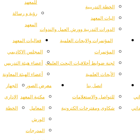
للمعهد
الخطة التدريبية
رؤية و رسالة
اليات المعهد
المعهد
الدورات التدربية وورش العمل والندوات
المؤتمرات والابحاث العلمية
فعاليات المعهد
المؤتمرات
المجلس الاكاديمي
لجنة ضوابط أخلاقيات البحث العلمى
أعضاء هيئة التدريس
الأبحاث العلمية
أعضاء الهيئة المعاونة
اتصل بنا
معرض الصور
الجهاز
اني
للتواصل والاستعلامات
مكتبة المعهد
الإدارى
داني
شكاوى ومقترحات الكترونية
المعامل
الخطة
الورش
المدرجات