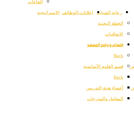
القاعات
رعاية الشباب
إعلانات-الوظائف
الاستراتيجية
الخطة البحثية
الإتفاقيات
اقسام وبرامج المعهد
Back
ين
قسم العلوم الأساسية
Back
ن
أعضاء هيئة التدريس
المعامل والمدرجات