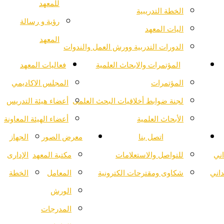
للمعهد
الخطة التدريبية
رؤية و رسالة
اليات المعهد
المعهد
الدورات التدربية وورش العمل والندوات
المؤتمرات والابحاث العلمية
فعاليات المعهد
المؤتمرات
المجلس الاكاديمي
لجنة ضوابط أخلاقيات البحث العلمى
أعضاء هيئة التدريس
الأبحاث العلمية
أعضاء الهيئة المعاونة
اتصل بنا
معرض الصور
الجهاز
اني
للتواصل والاستعلامات
مكتبة المعهد
الإدارى
داني
شكاوى ومقترحات الكترونية
المعامل
الخطة
الورش
المدرجات