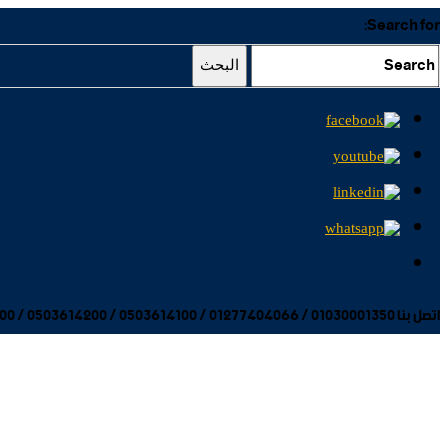
Search for:
البحث
اتصل بنا 01030001350 / 01277404066 / 0503614100 / 0503614200 / 0503614300