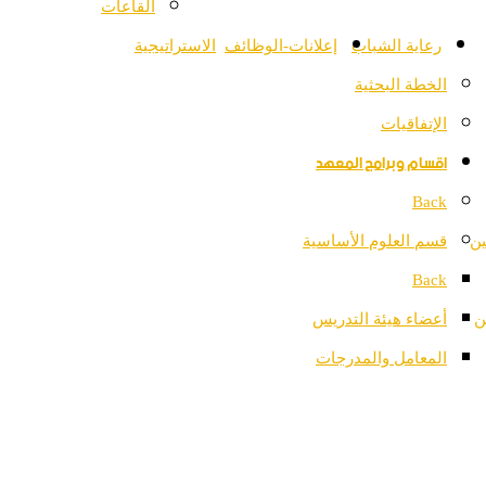
القاعات
رعاية الشباب
إعلانات-الوظائف
الاستراتيجية
الخطة البحثية
الإتفاقيات
اقسام وبرامج المعهد
Back
ين
قسم العلوم الأساسية
Back
ن
أعضاء هيئة التدريس
المعامل والمدرجات