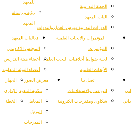
للمعهد
الخطة التدريبية
رؤية و رسالة
اليات المعهد
المعهد
الدورات التدربية وورش العمل والندوات
المؤتمرات والابحاث العلمية
فعاليات المعهد
المؤتمرات
المجلس الاكاديمي
لجنة ضوابط أخلاقيات البحث العلمى
أعضاء هيئة التدريس
الأبحاث العلمية
أعضاء الهيئة المعاونة
اتصل بنا
معرض الصور
الجهاز
اني
للتواصل والاستعلامات
مكتبة المعهد
الإدارى
داني
شكاوى ومقترحات الكترونية
المعامل
الخطة
الورش
المدرجات