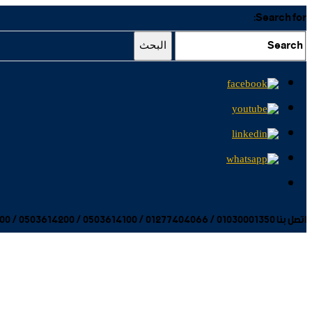
Search for:
البحث
اتصل بنا 01030001350 / 01277404066 / 0503614100 / 0503614200 / 0503614300