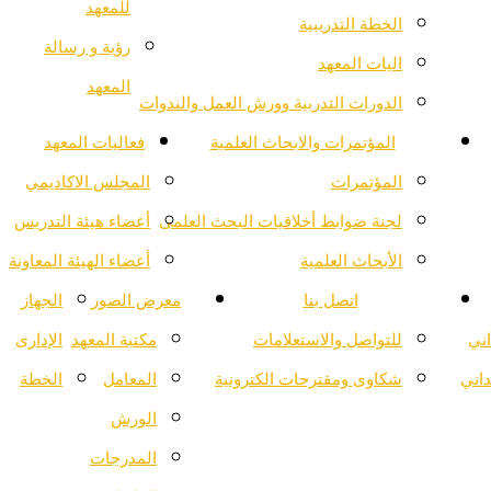
للمعهد
الخطة التدريبية
رؤية و رسالة
اليات المعهد
المعهد
الدورات التدربية وورش العمل والندوات
المؤتمرات والابحاث العلمية
فعاليات المعهد
المؤتمرات
المجلس الاكاديمي
لجنة ضوابط أخلاقيات البحث العلمى
أعضاء هيئة التدريس
الأبحاث العلمية
أعضاء الهيئة المعاونة
اتصل بنا
معرض الصور
الجهاز
اني
للتواصل والاستعلامات
مكتبة المعهد
الإدارى
داني
شكاوى ومقترحات الكترونية
المعامل
الخطة
الورش
المدرجات