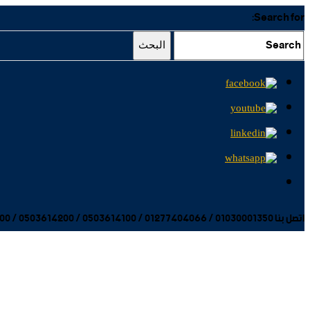
Search for:
البحث
اتصل بنا 01030001350 / 01277404066 / 0503614100 / 0503614200 / 0503614300