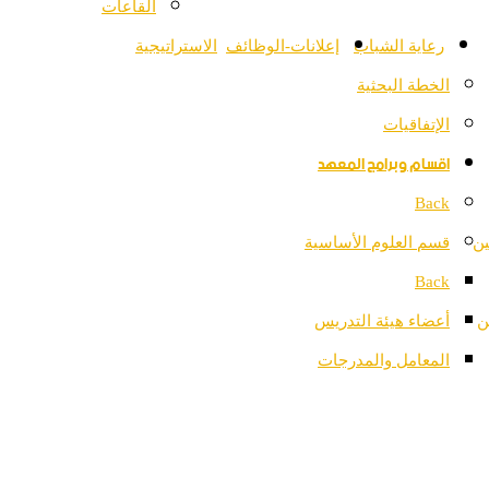
القاعات
رعاية الشباب
إعلانات-الوظائف
الاستراتيجية
الخطة البحثية
الإتفاقيات
اقسام وبرامج المعهد
Back
ين
قسم العلوم الأساسية
Back
ن
أعضاء هيئة التدريس
المعامل والمدرجات