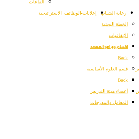
القاعات
رعاية الشباب
إعلانات-الوظائف
الاستراتيجية
الخطة البحثية
الإتفاقيات
اقسام وبرامج المعهد
Back
ين
قسم العلوم الأساسية
Back
ن
أعضاء هيئة التدريس
المعامل والمدرجات