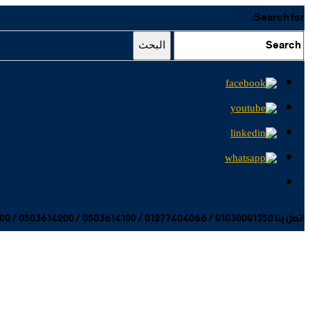
Search for:
البحث
اتصل بنا 01030001350 / 01277404066 / 0503614100 / 0503614200 / 0503614300