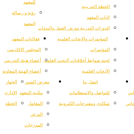
للمعهد
الخطة التدريبية
رؤية و رسالة
اليات المعهد
المعهد
الدورات التدربية وورش العمل والندوات
المؤتمرات والابحاث العلمية
فعاليات المعهد
المؤتمرات
المجلس الاكاديمي
لجنة ضوابط أخلاقيات البحث العلمى
أعضاء هيئة التدريس
الأبحاث العلمية
أعضاء الهيئة المعاونة
اتصل بنا
معرض الصور
الجهاز
اني
للتواصل والاستعلامات
مكتبة المعهد
الإدارى
داني
شكاوى ومقترحات الكترونية
المعامل
الخطة
الورش
المدرجات